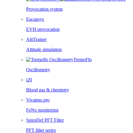
Provocation system
Eucapsys
EVH provocation
AltiTrainer
Altitude simulation
TremoFlo
Oscillometry
i20
Blood gas & chemistry
Vivatmo
pro
FeNo monitoring
SpiroDef PFT Filter
PFT filter series