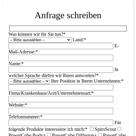
Anfrage schreiben
Was können wir für Sie tun?*
Land:*
E-
Mail-Adresse:*
Name:*
In
welcher Sprache dürfen wir Ihnen antworten?*
Ihre Position in Ihrem Unternehmen:*
Firma/Krankenhaus/Arzt/Unternehmensart:*
Website:*
Telefonnummer:*
Für
folgende Produkte interessiere ich mich:*
SpiroScout
PowerCube Body+
PowerCube Diffusion+
PowerCube