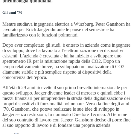
pneumologia quotidiana.
Gli anni '70
Mentre studiava ingegneria elettrica a Würzburg, Peter Ganshorn ha
lavorato per Erich Jaeger durante le pause del semestre e ha
familiarizzato con le funzioni polmonari.
Dopo aver completato gli studi, è entrato in azienda come ingegnere
di sviluppo, dove ha lavorato all’elettronizzazione dei dispositivi
esistenti. L’azienda è cresciuta e lui ha iniziato a sviluppare uno
spettrometro IR per la misurazione rapida della CO2. Dopo un
tempo relativamente breve, ha sviluppato un analizzatore di CO2
altamente stabile e più semplice rispetto ai dispositivi della
concorrenza dell’epoca.
All’età di 29 anni ricevette il suo primo brevetto internazionale per
questo sviluppo. Jaeger divenne leader di mercato e quindi ebbe i
mezzi finanziari per intraprendere la strada della digitalizzazione dei
propri dispositivi di funzionalità polmonare. Verso la fine degli anni
’70, Ganshorn, che poteva realizzare le sue idee di sviluppo in
Jaeger senza restrizioni, fu nominato Direttore Tecnico. Al termine
del suo contratto di lavoro con Jaeger, Ganshorn decise di porre fine
al suo rapporto di lavoro e di fondare una propria azienda.