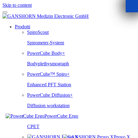
Skip to content
Prodotti
SpiroScout
Spirometer-System
PowerCube Body+
Bodyplethysmograph
PowerCube™ Spiro+
Enhanced PFT Station
PowerCube Diffusion+
Diffusion workstation
PowerCube Ergo
CPET
Provo.X